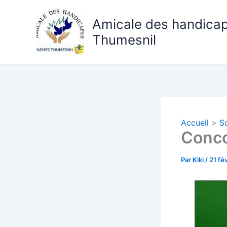
Aller
au
Amicale des handica
contenu
Thumesnil
Accueil
S
Conco
Par
Kiki
/
21 fé