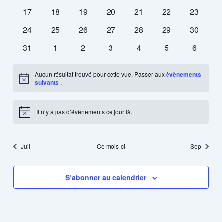
évènements
évènements
évènements
évènements
évènements
évènements
évèneme
0
0
0
0
0
0
0
17
18
19
20
21
22
23
évènements
évènements
évènements
évènements
évènements
évènements
évèneme
0
0
0
0
0
0
0
24
25
26
27
28
29
30
évènements
évènements
évènements
évènements
évènements
évènements
évèneme
0
0
0
0
0
0
0
31
1
2
3
4
5
6
évènements
évènements
évènements
évènements
évènements
évènements
évèneme
Aucun résultat trouvé pour cette vue. Passer aux
évènements
Notice
suivants
.
Il n’y a pas d’évènements ce jour là.
Notice
Juil
Ce mois-ci
Sep
S’abonner au calendrier