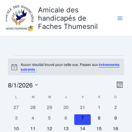
Aller
Amicale des
au
handicapés de
contenu
Faches Thumesnil
Évènements
Aucun résultat trouvé pour cette vue. Passer aux
évènements
Notice
suivants
.
8/1/2026
Navigat
Navig
Mois
par
de
Sélectionnez
L
LUNDI
M
MARDI
M
MERCREDI
J
JEUDI
V
VENDREDI
S
SAMEDI
D
DIMANCH
Calendrier
consulta
vues
une
date.
de
Évène
0
0
0
0
0
0
0
27
28
29
30
31
1
2
Évènements
évènements
évènements
évènements
évènements
évènements
évènements
évèneme
0
0
0
0
0
0
0
3
4
5
6
7
8
9
évènements
évènements
évènements
évènements
évènements
évènements
évèneme
0
0
0
0
0
0
0
10
11
12
13
14
15
16